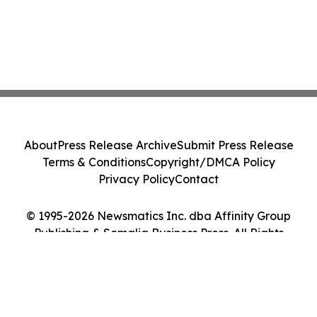
About
Press Release Archive
Submit Press Release
Terms & Conditions
Copyright/DMCA Policy
Privacy Policy
Contact
© 1995-2026 Newsmatics Inc. dba Affinity Group
Publishing & Somalia Business Press. All Rights
Reserved.
Cookie Settings / Your Privacy Choices