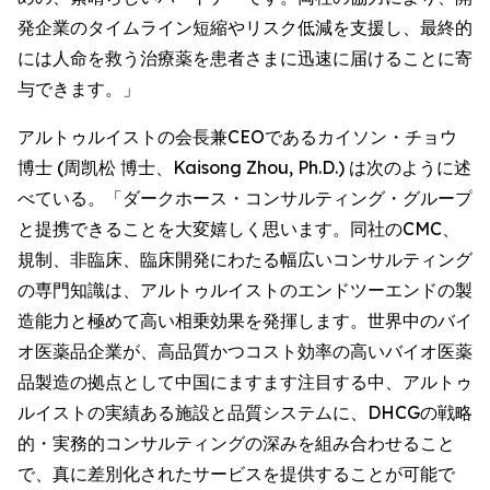
発企業のタイムライン短縮やリスク低減を支援し、最終的
には人命を救う治療薬を患者さまに迅速に届けることに寄
与できます。」
アルトゥルイストの会長兼CEOであるカイソン・チョウ
博士 (周凯松 博士、Kaisong Zhou, Ph.D.) は次のように述
べている。「ダークホース・コンサルティング・グループ
と提携できることを大変嬉しく思います。同社のCMC、
規制、非臨床、臨床開発にわたる幅広いコンサルティング
の専門知識は、アルトゥルイストのエンドツーエンドの製
造能力と極めて高い相乗効果を発揮します。世界中のバイ
オ医薬品企業が、高品質かつコスト効率の高いバイオ医薬
品製造の拠点として中国にますます注目する中、アルトゥ
ルイストの実績ある施設と品質システムに、DHCGの戦略
的・実務的コンサルティングの深みを組み合わせること
で、真に差別化されたサービスを提供することが可能で