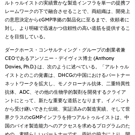
ルトゥルイストの実績豊かな製造インフラを単一の提携フ
レームワークの下で融合させることで、両組織は、開発上
の意思決定からcGMP準拠の製品化に至るまで、依頼者に
対し、より明確で迅速かつ信頼性の高い道筋を提供するこ
とを目指している。
ダークホース・コンサルティング・グループの創業者兼
CEOであるアンソニー・デイヴィス博士 (Anthony
Davies, Ph.D.) は、次のように述べている。「アルトゥル
イストとのこの覚書は、DHCGの中国におけるパートナー
ネットワークを拡大し、モノクローナル抗体、二重特異性
抗体、ADC、その他の生物学的製剤を開発するクライア
ントにとって、新たな重要な道筋となります。イノベント
から受け継いできた伝統、実証済みの製造実績、そして世
界クラスのcGMPインフラを持つアルトゥルイストは、中
国のバイオ製造能力へのアクセスを求めるプログラムのた
めの、素晴らしいパートナーです。両社の協力により、開