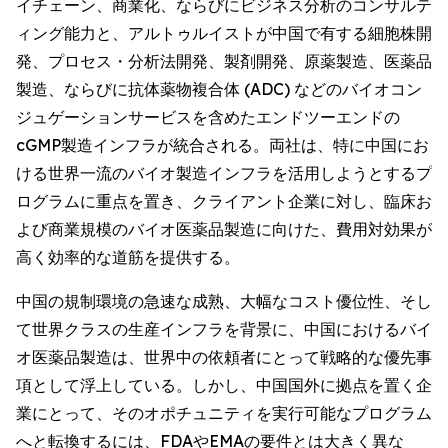
イチェーン、商業化、ならびにビジネス分析のコンサルテ
ィング能力と、アルトゥルイストが中国で有する細胞株開
発、プロセス・分析法開発、製剤開発、原薬製造、医薬品
製造、ならびに抗体薬物複合体 (ADC) などのバイオコン
ジュゲーションサービスを含めたエンドツーエンドの
cGMP製造インフラが統合される。両社は、特に中国にお
ける世界一流のバイオ製造インフラを活用しようとするプ
ログラムに重点を置き、クライアント企業に対し、臨床お
よび商業規模のバイオ医薬品製造に向けた、費用対効果が
高く効率的な道筋を提供する。
中国の規制環境の急速な成熟、大幅なコスト優位性、そし
て世界クラスの生産インフラを背景に、中国におけるバイ
オ医薬品製造は、世界中の依頼者にとって戦略的な優先事
項として浮上している。しかし、中国国外に拠点を置く企
業にとって、そのオポチュニティを実行可能なプログラム
へと転換するには、FDAやEMAの要件とは大きく異な