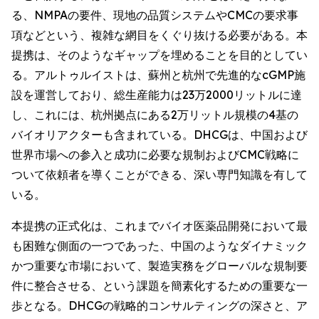
る、NMPAの要件、現地の品質システムやCMCの要求事
項などという、複雑な網目をくぐり抜ける必要がある。本
提携は、そのようなギャップを埋めることを目的としてい
る。アルトゥルイストは、蘇州と杭州で先進的なcGMP施
設を運営しており、総生産能力は23万2000リットルに達
し、これには、杭州拠点にある2万リットル規模の4基の
バイオリアクターも含まれている。DHCGは、中国および
世界市場への参入と成功に必要な規制およびCMC戦略に
ついて依頼者を導くことができる、深い専門知識を有して
いる。
本提携の正式化は、これまでバイオ医薬品開発において最
も困難な側面の一つであった、中国のようなダイナミック
かつ重要な市場において、製造実務をグローバルな規制要
件に整合させる、という課題を簡素化するための重要な一
歩となる。DHCGの戦略的コンサルティングの深さと、ア