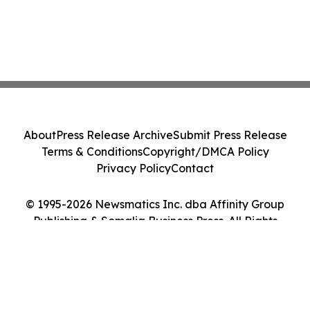
About
Press Release Archive
Submit Press Release
Terms & Conditions
Copyright/DMCA Policy
Privacy Policy
Contact
© 1995-2026 Newsmatics Inc. dba Affinity Group
Publishing & Somalia Business Press. All Rights
Reserved.
Cookie Settings / Your Privacy Choices