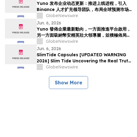
รณ์ทั่วโล…
Yuno 发布企业动态更新：推进上线进程，引入
Binance 人才扩充领导团队，布局全球预测市场
增长
GlobeNewswire
Jun. 6, 2026
Yuno 發佈企業最新動向，一方面推進平台啟用，
另一方面吸納幣安精英壯大領導層，並積極佈局全
球預測市場增長
GlobeNewswire
Jun. 6, 2026
SlimTide Capsules [UPDATED WARNING
2026] Slim Tide Uncovering the Real Truth
Behind the Trending Weight Loss
GlobeNewswire
Supplement
Show More