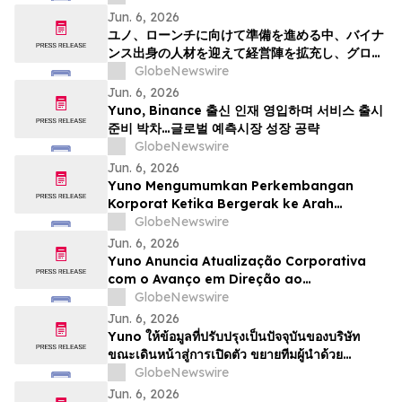
Talenta dari Binance, dan Bersiap
Jun. 6, 2026
Mendorong Pertumbuhan Pasar Prediksi
ユノ、ローンチに向けて準備を進める中、バイナ
Global
ンス出身の人材を迎えて経営陣を拡充し、グロー
バルな予測市場の成長に向けた体制を整える
GlobeNewswire
Jun. 6, 2026
Yuno, Binance 출신 인재 영입하며 서비스 출시
준비 박차…글로벌 예측시장 성장 공략
GlobeNewswire
Jun. 6, 2026
Yuno Mengumumkan Perkembangan
Korporat Ketika Bergerak ke Arah
Pelancaran, Memperkukuhkan Pasukan
GlobeNewswire
Kepimpinan dengan Bakat dari Binance
Jun. 6, 2026
dan Bersedia untuk Pertumbuhan
Yuno Anuncia Atualização Corporativa
Pasaran Ramalan Global
com o Avanço em Direção ao
Lançamento, Expande a Equipe de
GlobeNewswire
Liderança com Talentos da Binance, e Se
Jun. 6, 2026
Posiciona para o Crescimento do
Yuno ให้ข้อมูลที่ปรับปรุงเป็นปัจจุบันของบริษัท
Mercado Global de Previsões
ขณะเดินหน้าสู่การเปิดตัว ขยายทีมผู้นำด้วย
บุคลากรที่มีความสามารถจาก Binance และวาง
GlobeNewswire
ตำแหน่งเพื่อรองรับการเติบโตของตลาดการคาดกา
Jun. 6, 2026