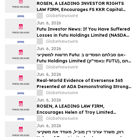
Action - BMI
ROSEN, A LEADING INVESTOR RIGHTS
LAW FIRM, Encourages FS KKR Capital
Corp. Investors to Secure Counsel Before
GlobeNewswire
Important Deadline in Securities Class
Jun. 6, 2026
Action – FSK
Futu Investor News: If You Have Suffered
Losses in Futu Holdings Limited (NASDAQ:
FUTU), You Are Encouraged to Contact
GlobeNewswire
The Rosen Law Firm About Your Rights
Jun. 6, 2026
חדשות למשקיעי Futu: אם סבלתם הפסדים ב-
Futu Holdings Limited (נאסד"ק: FUTU), אתם
מוזמנים ליצור קשר עם משרד רוזן עורכי דין בנוגע
GlobeNewswire
לזכויותיכם.
Jun. 6, 2026
Real-World Evidence of Eversense 365
Presented at ADA Demonstrating Strong
Performance and Patient Impact in Both
GlobeNewswire
Open and Closed Loop Systems
Jun. 6, 2026
ROSEN, A LEADING LAW FIRM,
Encourages Helen of Troy Limited
Investors to Secure Counsel Before
GlobeNewswire
Important Deadline in Securities Class
Jun. 6, 2026
Action – HELE
רוזן, משרד עורכי דין מוביל, מעודד את משקיעי