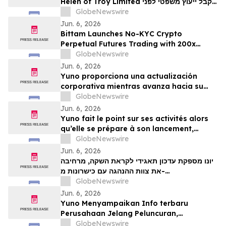
Helen of Troy Limited לקבל ייעוץ משפטי לפני
המועד האחרון החשוב בתביעה ייצוגית בניירות
GlobeNewswire
ערך – HELE
Jun. 6, 2026
Bittam Launches No-KYC Crypto
Perpetual Futures Trading with 200x
Leverage and ＄100 Deposit Bonus
GlobeNewswire
Jun. 6, 2026
Yuno proporciona una actualización
corporativa mientras avanza hacia su
lanzamiento, amplía su equipo directivo
GlobeNewswire
con talento proveniente de Binance y se
Jun. 6, 2026
posiciona para el crecimiento global de
Yuno fait le point sur ses activités alors
los mercados de predicción
qu’elle se prépare à son lancement,
enrichit son équipe de direction de
GlobeNewswire
talents issus de Binance et se positionne
Jun. 6, 2026
pour tirer parti de l’essor mondial du
יונו מספקת עדכון תאגידי לקראת השקה, מרחיבה
marché prédictifs
את צוות ההנהגה עם כישרונות מ-
GlobeNewswire
Binanceוממקמת עמדות לצמיחת שוק חיזוי עולמי
Jun. 6, 2026
Yuno Menyampaikan Info terbaru
Perusahaan Jelang Peluncuran,
Memperluas Tim Pemimpin dengan
GlobeNewswire