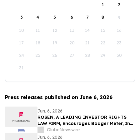
1
2
3
4
5
6
7
8
9
10
11
12
13
14
15
16
17
18
19
20
21
22
23
24
25
26
27
28
29
30
31
Press releases published on June 6, 2026
Jun. 6, 2026
ROSEN, A LEADING INVESTOR RIGHTS
LAW FIRM, Encourages Badger Meter, Inc.
Investors to Secure Counsel Before
GlobeNewswire
Important Deadline in Securities Class
Jun. 6, 2026